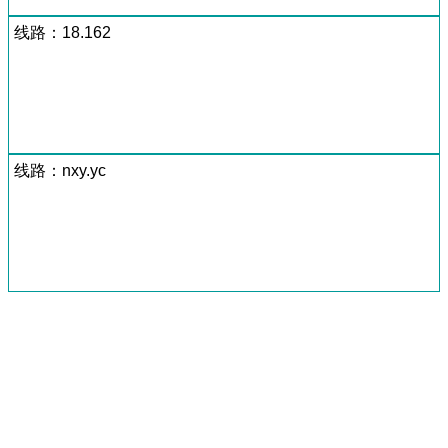
线路：18.162
线路：nxy.yc