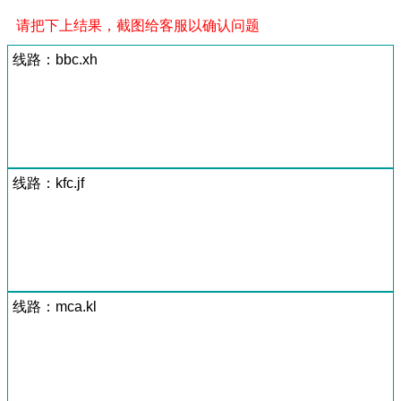
请把下上结果，截图给客服以确认问题
线路：bbc.xh
线路：kfc.jf
线路：mca.kl